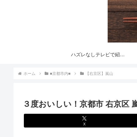
ハズレなしテレビで紹介された大阪おすすめ行列グルメ！とは？
ホーム
■京都市内■
【右京区】嵐山
３度おいしい！京都市 右京区 
X