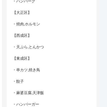
・ハンバーグ
【大正区】
・焼肉,ホルモン
【西成区】
・天ぷら,とんかつ
【東成区】
・串カツ,焼き鳥
・餃子
・麻婆豆腐,天津飯
・ハンバーガー