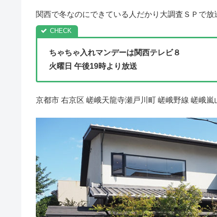
関西で冬なのにできている人だかり大調査ＳＰで放
ちゃちゃ入れマンデーは関西テレビ８
火曜日 午後19時より放送
京都市 右京区 嵯峨天龍寺瀬戸川町 嵯峨野線 嵯峨