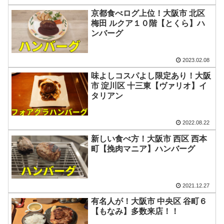
京都食べログ上位！大阪市 北区
梅田 ルクア１０階【とくら】ハ
ンバーグ
2023.02.08
味よしコスパよし限定あり！大阪
市 淀川区 十三東【ヴァリオ】イ
タリアン
2022.08.22
新しい食べ方！大阪市 西区 西本
町【挽肉マニア】ハンバーグ
2021.12.27
有名人が！大阪市 中央区 谷町６
【もなみ】多数来店！！