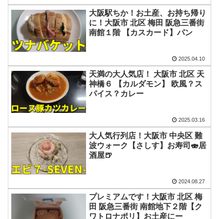
大阪駅ちか！お土産、お持ち帰り
に！大阪市 北区 梅田 阪急三番街
南館１階 【カスカード】パン
2025.04.10
天満の大人気店！ 大阪市 北区 天
神橋６ 【カルダモン】 欧風？ス
パイス？カレー
2025.03.16
大人気行列店！大阪市 中央区 難
波ウォーク【さしす】お寿司🍣居
酒屋🍺
2024.08.27
プレミアムです！大阪市 北区 梅
田 阪急三番街 南館地下２階【ク
ワトロナポリ】お土産にー