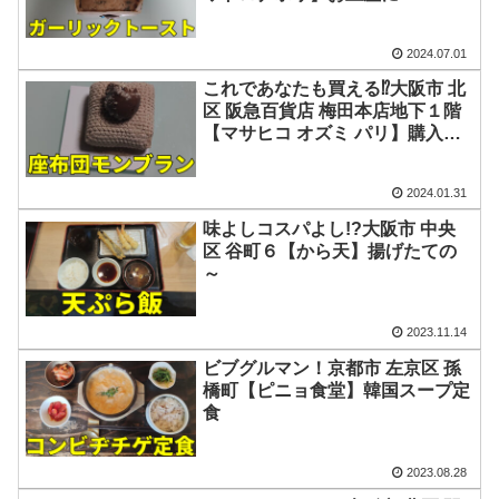
2024.07.01
これであなたも買える⁉大阪市 北
区 阪急百貨店 梅田本店地下１階
【マサヒコ オズミ パリ】購入方
法！
2024.01.31
味よしコスパよし!?大阪市 中央
区 谷町６【から天】揚げたての
～
2023.11.14
ビブグルマン！京都市 左京区 孫
橋町【ピニョ食堂】韓国スープ定
食
2023.08.28