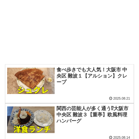
食べ歩きでも大人気！大阪市 中
央区 難波１【アルション】クレ
ープ
2025.08.21
関西の芸能人が多く通う⁉大阪市
中央区 難波３【重亭】欧風料理
ハンバーグ
2025.08.14