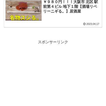
￥９８０円！！！大阪市 北区 駅
前第４ビル 地下１階【酒場リベ
リーニギる。】居酒屋
2023.04.17
スポンサーリンク