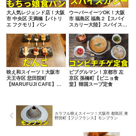
大人気レジェンド店！大阪
ウーバーイーツOK！大阪
市 中央区 天満橋【パトリ
市 福島区 福島２【スパイ
エ フクモリ】パン
スカリー大陸】スパイスカ
レー
映え和スイーツ！大阪市
ビブグルマン！京都市 左
天王寺区 悲田院町
京区 孫橋町【ピニョ食
【MARUFUJI CAFE】だ
堂】韓国スープ定食
んご
カラフル映えスイーツ！大阪市 都島区 東
野田町【フジフランス】モンブラン