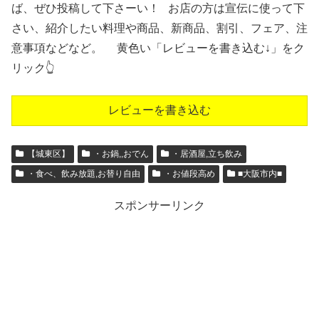
ば、ぜひ投稿して下さーい！ お店の方は宣伝に使って下
さい、紹介したい料理や商品、新商品、割引、フェア、注
意事項などなど。 黄色い「レビューを書き込む↓」をク
リック👆
レビューを書き込む
【城東区】
・お鍋,,おでん
・居酒屋,立ち飲み
・食べ、飲み放題,お替り自由
・お値段高め
■大阪市内■
スポンサーリンク