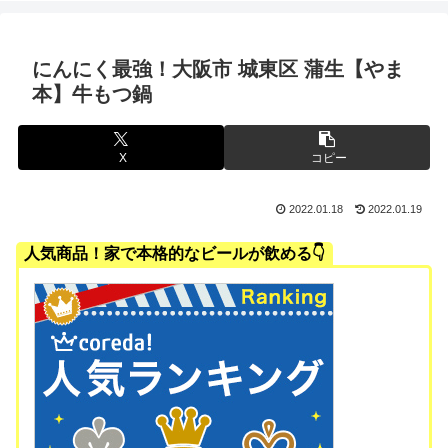
にんにく最強！大阪市 城東区 蒲生【やま
本】牛もつ鍋
X
コピー
2022.01.18
2022.01.19
人気商品！家で本格的なビールが飲める👇