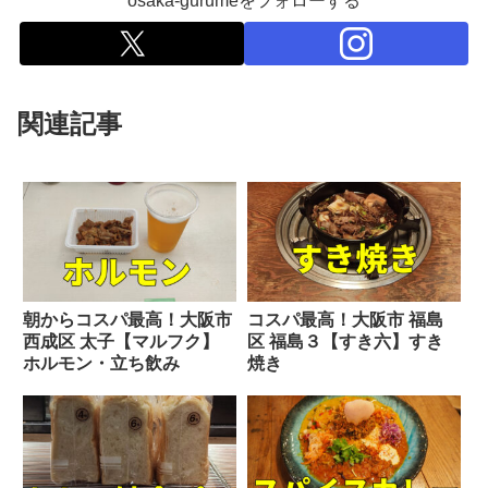
osaka-gurumeをフォローする
関連記事
朝からコスパ最高！大阪市
コスパ最高！大阪市 福島
西成区 太子【マルフク】
区 福島３【すき六】すき
ホルモン・立ち飲み
焼き