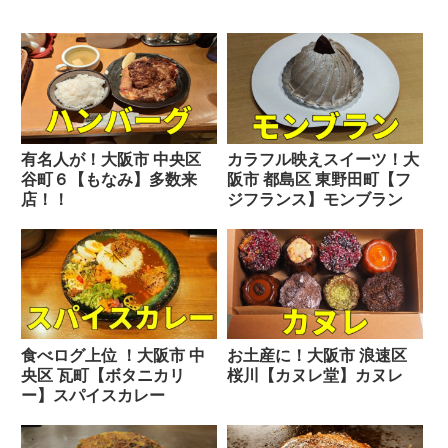
有名人が！大阪市 中央区
カラフル映えスイーツ！大
谷町６【もなみ】多数来
阪市 都島区 東野田町【フ
店！！
ジフランス】モンブラン
食べログ上位 ！大阪市 中
お土産に！大阪市 浪速区
央区 瓦町【ボタニカリ
桜川【カヌレ堂】カヌレ
ー】スパイスカレー