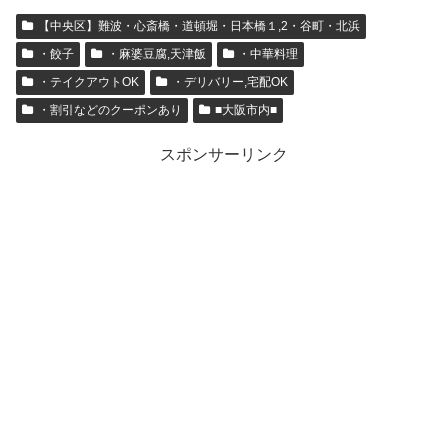
【中央区】難波・心斎橋・道頓堀・日本橋１,2・谷町・北浜
・餃子
・麻婆豆腐,天津飯
・中華料理
・テイクアウトOK
・デリバリー,宅配OK
・割引などのクーポンあり
■大阪市内■
スポンサーリンク