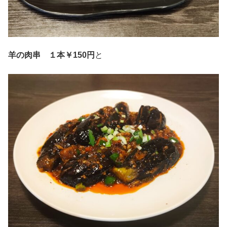
羊の肉串 １本￥150円
と