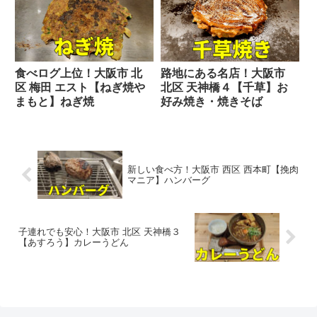
食べログ上位！大阪市 北
路地にある名店！大阪市
区 梅田 エスト【ねぎ焼や
北区 天神橋４【千草】お
まもと】ねぎ焼
好み焼き・焼きそば
新しい食べ方！大阪市 西区 西本町【挽肉
マニア】ハンバーグ
子連れでも安心！大阪市 北区 天神橋３
【あすろう】カレーうどん