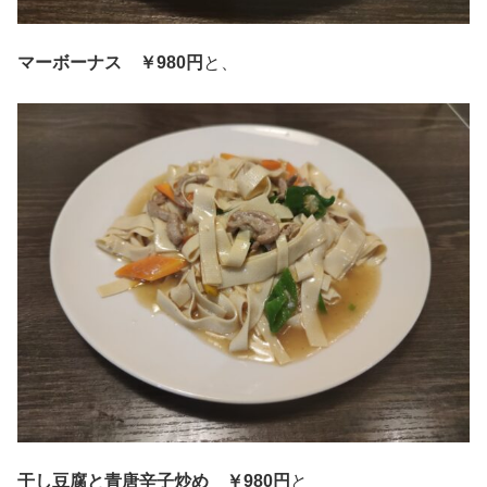
マーボーナス ￥980円
と、
干し豆腐と青唐辛子炒め ￥980円
と