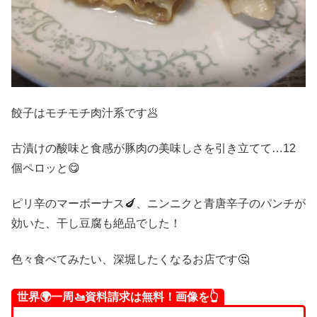
餃子はモチモチ肉汁系です🥟
古漬けの酸味と食感が豚肉の美味しさを引き立てて…12
個ペロッと😋
ピリ辛のマーボーナス🍆、ニンニクと青唐辛子のパンチが
効いた、干し豆腐も絶品でした！
色々食べてみたい、深堀したくなるお店です🤔
世界🌍一周🚤資料請求は無料！画像を👆