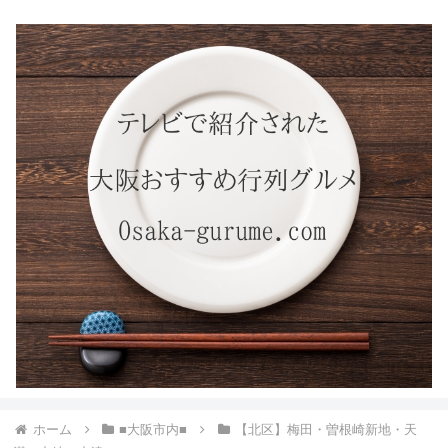
ホーム
■大阪市内■
【北区】梅田・曽根崎新地・天