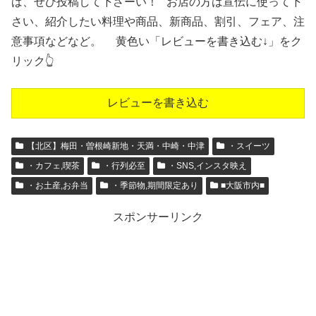
ば、ぜひ投稿して下さーい！ お店の方は宣伝に使って下
さい、紹介したい料理や商品、新商品、割引、フェア、注
意事項などなど。 黄色い「レビューを書き込む↓」をク
リック👆
レビューを書き込む
【北区】梅田・曽根崎新地・天満・中崎・中津
・スイーツ
・カフェ,喫茶
・行列必至
・SNS,インスタ映え
・お土産,お弁当
・季節物,期間限定あり
■大阪市内■
スポンサーリンク