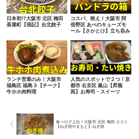
日本初!?大阪市 北区 梅田
コスパ、映え！大阪市 阿
茶屋町【張記】台北餃子
倍野区 あべのキューズモ
ール【さかとけ】立ち呑み
ランチ営業のみ！大阪市
人気のスポットで２つ！京
福島区 福島３【チーク】
都市 右京区 嵐山【昇龍
牛ホホ肉料理
苑】お寿司・スイーツ
食べログ上位！大阪市 北区 梅田 エスト
【ねぎ焼やまもと】ねぎ焼