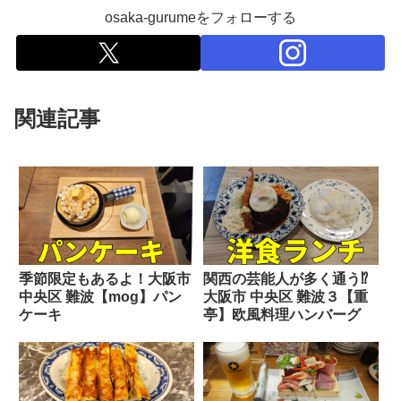
osaka-gurumeをフォローする
関連記事
季節限定もあるよ！大阪市
関西の芸能人が多く通う⁉
中央区 難波【mog】パン
大阪市 中央区 難波３【重
ケーキ
亭】欧風料理ハンバーグ