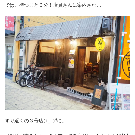
では、待つこと６分！店員さんに案内され…
すぐ近くの３号店(+_+)⁉に。