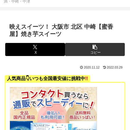
満・中崎・中津
映えスイーツ！ 大阪市 北区 中崎【蜜香
屋】焼き芋スイーツ
X
コピー
2020.11.12
2022.03.29
人気商品👇いつも全国最安値に挑戦中
!!