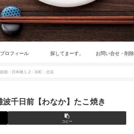
プロフィール
探してまーす。
お問い合せ・削除
頓堀・日本橋１,2・谷町・北浜
 難波千日前【わなか】たこ焼き
コピー