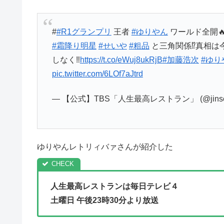
#
#R1グランプリ
王者
#ゆりやん
ワールド全開🔥
#霜降り明星
#せいや
#粗品
と三角関係⁉️真相は今
しなく‼️
https://t.co/eWuj8ukRjB
#加藤浩次
#ゆり
pic.twitter.com/6LOf7aJtrd
— 【公式】TBS「人生最高レストラン」 (@jinseis
ゆりやんレトリィバァさんが紹介した
人生最高レストランは
毎日テレビ４
土曜
日 午後23時30分より放送