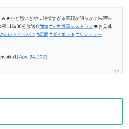
🔥🔥かと思いきや…純情すぎる素顔が明らかに🤣🤣🤣
夜11時30分放送☪️
#tbs
#人生最高レストラン
🍽️お見逃
やんレトリィバァ
#恋愛
#ダイエット
#サントリー
aiko1)
April 24, 2021