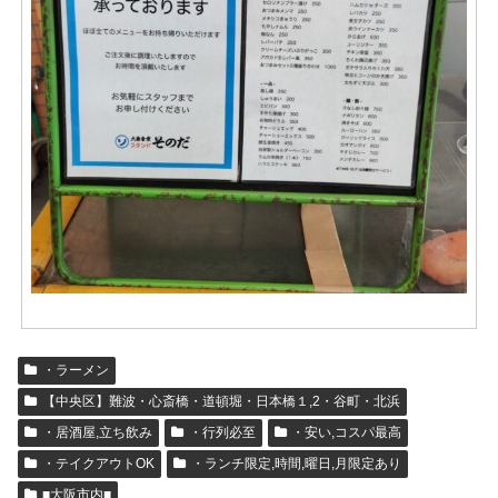
・ラーメン
【中央区】難波・心斎橋・道頓堀・日本橋１,2・谷町・北浜
・居酒屋,立ち飲み
・行列必至
・安い,コスパ最高
・テイクアウトOK
・ランチ限定,時間,曜日,月限定あり
■大阪市内■