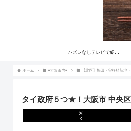
ハズレなしテレビで紹介された大阪おすすめ行列グルメ！とは？
ホーム
■大阪市内■
【北区】梅田・曽根崎新地
タイ政府５つ★！大阪市 中央
X