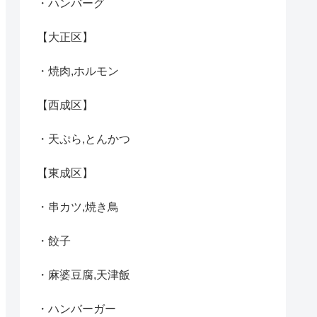
・ハンバーグ
【大正区】
・焼肉,ホルモン
【西成区】
・天ぷら,とんかつ
【東成区】
・串カツ,焼き鳥
・餃子
・麻婆豆腐,天津飯
・ハンバーガー