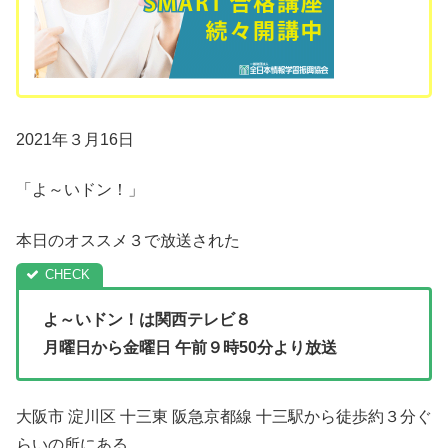
2021年３月16日
「よ～いドン！」
本日のオススメ３で放送された
よ～いドン！は
関西テレビ８
月曜日から金曜日 午前９時50分より放送
大阪市 淀川区 十三東 阪急京都線 十三駅から徒歩約３分ぐ
らいの所にある…