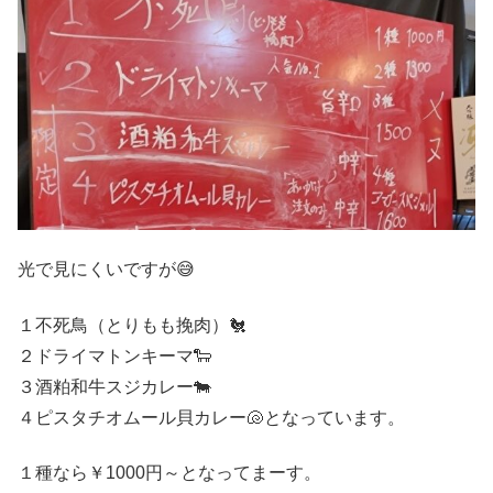
光で見にくいですが😅
１不死鳥（とりもも挽肉）🐔
２ドライマトンキーマ🐑
３酒粕和牛スジカレー🐄
４ピスタチオムール貝カレー🐚となっています。
１種なら￥1000円～となってまーす。