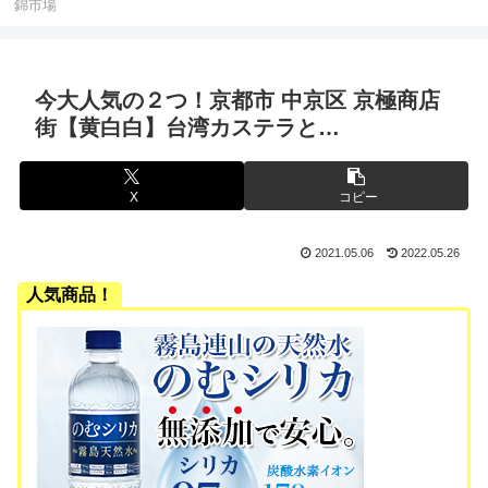
錦市場
今大人気の２つ！京都市 中京区 京極商店
街【黄白白】台湾カステラと…
X
コピー
2021.05.06
2022.05.26
人気商品！