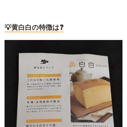
💡黄白白の特徴は❓