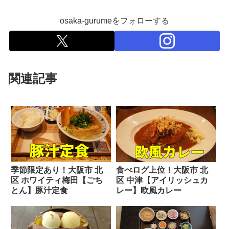
osaka-gurumeをフォローする
関連記事
季節限定あり！大阪市 北
食べログ上位！大阪市 北
区 ホワイティ梅田【ごち
区 中津【アイリッシュカ
とん】豚汁定食
レー】欧風カレー