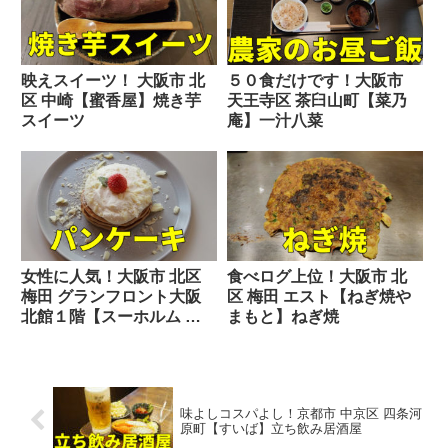
映えスイーツ！ 大阪市 北
５０食だけです！大阪市
区 中崎【蜜香屋】焼き芋
天王寺区 茶臼山町【菜乃
スイーツ
庵】一汁八菜
女性に人気！大阪市 北区
食べログ上位！大阪市 北
梅田 グランフロント大阪
区 梅田 エスト【ねぎ焼や
北館１階【スーホルム カ
まもと】ねぎ焼
フェ】パンケーキ
味よしコスパよし！京都市 中京区 四条河
原町【すいば】立ち飲み居酒屋