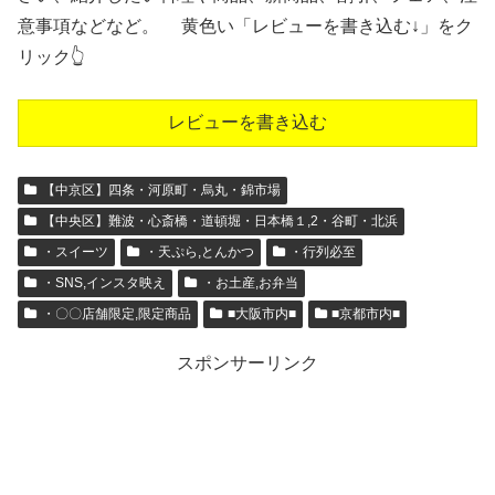
意事項などなど。 黄色い「レビューを書き込む↓」をク
リック👆
レビューを書き込む
【中京区】四条・河原町・烏丸・錦市場
【中央区】難波・心斎橋・道頓堀・日本橋１,2・谷町・北浜
・スイーツ
・天ぷら,とんかつ
・行列必至
・SNS,インスタ映え
・お土産,お弁当
・〇〇店舗限定,限定商品
■大阪市内■
■京都市内■
スポンサーリンク