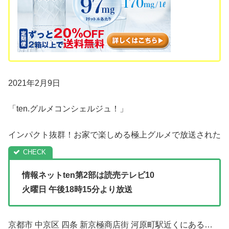
2021年2月9日
「ten.グルメコンシェルジュ！」
インパクト抜群！お家で楽しめる極上グルメで放送された
情報ネットten第2部は
読売テレビ10
火曜日 午後18時15分より放送
京都市 中京区 四条 新京極商店街 河原町駅近くにある…