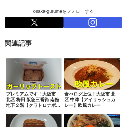
osaka-gurumeをフォローする
関連記事
プレミアムです！大阪市
食べログ上位！大阪市 北
北区 梅田 阪急三番街 南館
区 中津【アイリッシュカ
地下２階【クワトロナポ
レー】欧風カレー
リ】お土産にー