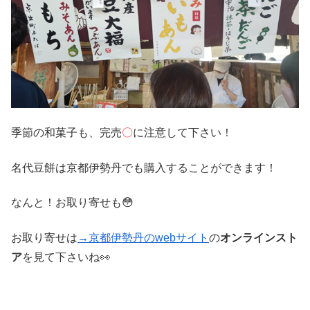
季節の和菓子も、完売
〇
に注意して下さい！
名代豆餅は京都伊勢丹でも購入することができます！
なんと！お取り寄せも😳
お取り寄せは
→京都伊勢丹のwebサイト
の
オンラインスト
ア
を見て下さいね👀