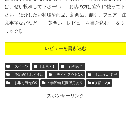
ば、ぜひ投稿して下さーい！ お店の方は宣伝に使って下
さい、紹介したい料理や商品、新商品、割引、フェア、注
意事項などなど。 黄色い「レビューを書き込む↓」をク
リック👆
レビューを書き込む
・スイーツ
【上京区】
・行列必至
・予約必須,おすすめ
・テイクアウトOK
・お土産,お弁当
・お取り寄せOK
・季節物,期間限定あり
■京都市内■
スポンサーリンク