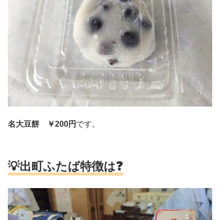
名大豆餅
￥200円
です。
💡出町ふたば特徴は❓