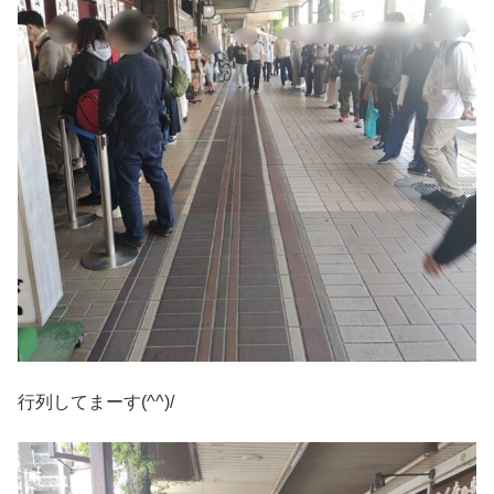
行列してまーす(^^)/