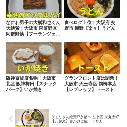
なにわ男子の大橋和也くん
食べログ上位！大阪府 交
大絶賛！大阪市 阿倍野区
野市 幾野【楽々】うどん
阿倍野筋【ブーランジェリ
ーショウ】パン
阪神百貨店名物！大阪市
グランフロント店は閉業！
北区 阪神梅田【スナック
大阪市 天王寺区 鶴橋本店
パーク】いか焼き
【レブレッソ】トースト
タモリさん絶賛!?京都市 左京区 東丸太町
【八起庵】卵かけご飯・うどん