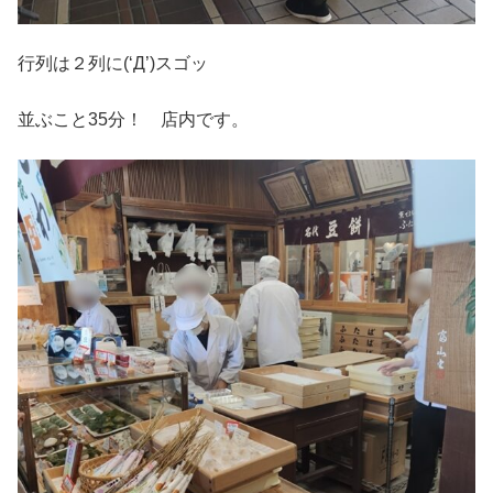
行列は２列に(‘Д’)スゴッ
並ぶこと35分！ 店内です。