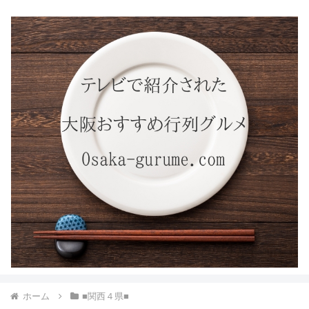
ホーム
■関西４県■